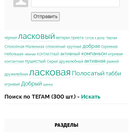
Отправить
ласковый
чёрный
ветеран приюта
готов к дому
Черная
добрая
Спокойная
спокойный
Маленькая
крупный
Скромная
компаньон
активный
игривая
Небольшая
нежная
КОНТАКТНЫЙ
активная
пушистый
рыжий
контактная
Серый
дружелюбный
ласковая
Полосатый
табби
дружелюбная
Добрый
игривый
щенок
Поиск по ТЕГАМ (300 шт.) -
Искать
РАЗДЕЛЫ