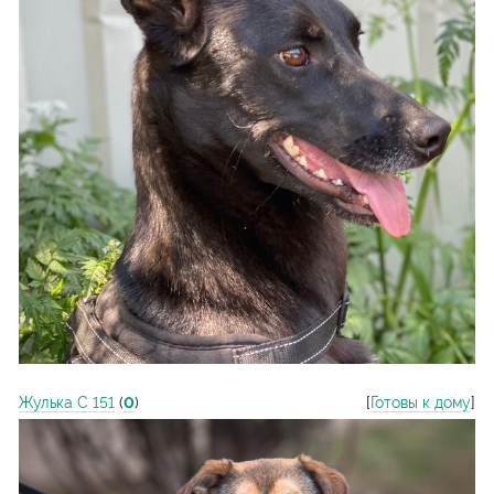
Жулька С 151
(
0
)
[
Готовы к дому
]