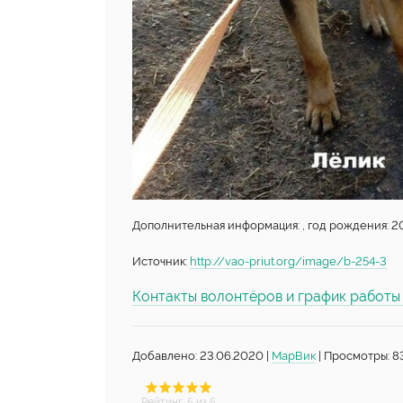
Дополнительная информация: , год рождения: 20
Источник:
http://vao-priut.org/image/b-254-3
Контакты волонтёров и график работ
Добавлено: 23.06.2020 |
МарВик
| Просмотры: 8
Рейтинг
:
5
из 5