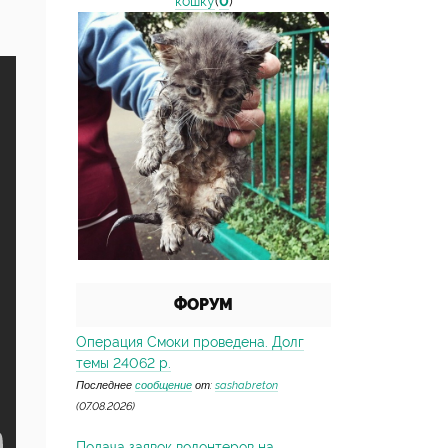
кошку
(
0
)
ФОРУМ
Операция Смоки проведена. Долг
темы 24062 р.
Последнее
сообщение
от:
sashabreton
(07.08.2026)
Подача заявок волонтеров на