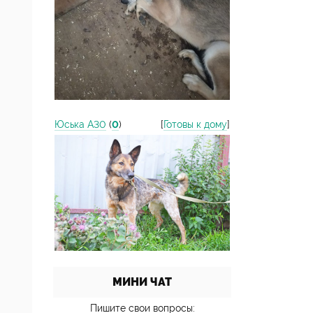
Юська А30
(
0
)
[
Готовы к дому
]
МИНИ ЧАТ
Пишите свои вопросы: