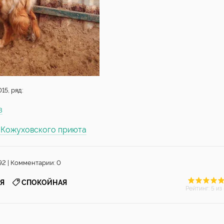
15, ряд:
8
ы Кожуховского приюта
92 | Комментарии: 0
,
Я
СПОКОЙНАЯ
Рейтинг
:
5
из 