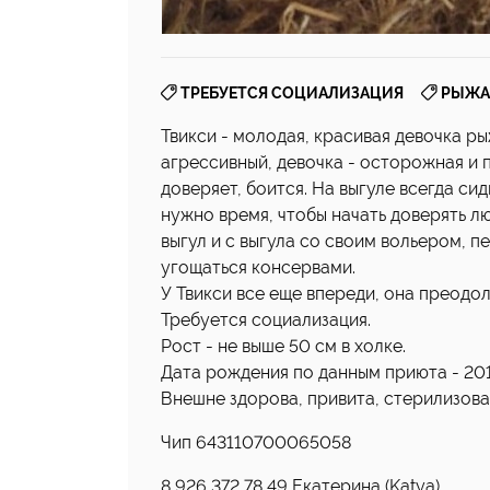
,
ТРЕБУЕТСЯ СОЦИАЛИЗАЦИЯ
РЫЖА
Твикси - молодая, красивая девочка р
агрессивный, девочка - осторожная и п
доверяет, боится. На выгуле всегда сид
нужно время, чтобы начать доверять лю
выгул и с выгула со своим вольером, 
угощаться консервами.
У Твикси все еще впереди, она преодо
Требуется социализация.
Рост - не выше 50 см в холке.
Дата рождения по данным приюта - 2015 г
Внешне здорова, привита, стерилизова
Чип 643110700065058
8 926 372 78 49 Екатерина (Katya)