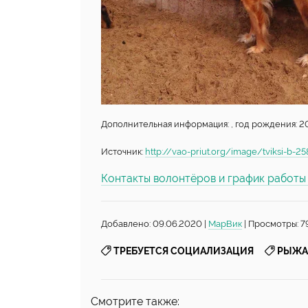
Дополнительная информация: , год рождения: 20
Источник:
http://vao-priut.org/image/tviksi-b-25
Контакты волонтёров и график работ
Добавлено: 09.06.2020 |
МарВик
| Просмотры: 7
,
ТРЕБУЕТСЯ СОЦИАЛИЗАЦИЯ
РЫЖА
Смотрите также: