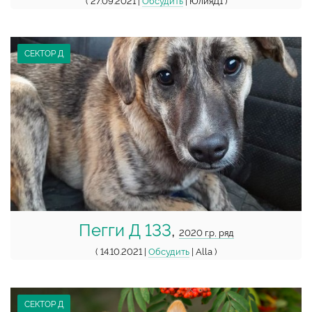
( 27.09.2021 |
Обсудить
| ЮлияД1 )
СЕКТОР Д
Пегги Д 133
,
2020 г.р, ряд
( 14.10.2021 |
Обсудить
| Alla )
СЕКТОР Д