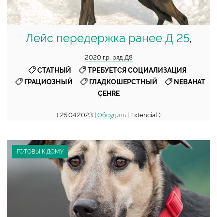
Лейс передержка ранее Д 25
,
2020 г.р, ряд Д8
,
,
СТАТНЫЙ
ТРЕБУЕТСЯ СОЦИАЛИЗАЦИЯ
,
,
ГРАЦИОЗНЫЙ
ГЛАДКОШЕРСТНЫЙ
NEBAHAT
ÇEHRE
( 25.04.2023 |
Обсудить
| Extencial )
ГОТОВЫ К ДОМУ