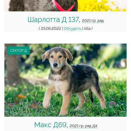
Шарлотта Д 137
,
2021 г.р, ряд
( 25.06.2022 |
Обсудить
| Alla )
СЕКТОР Д
Макс Д69
,
2021 г.р, ряд Д4