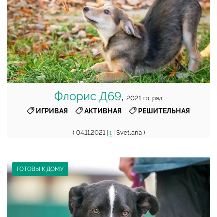
Флорис Д69
,
2021 г.р, ряд
,
,
ИГРИВАЯ
АКТИВНАЯ
РЕШИТЕЛЬНАЯ
( 04.11.2021 |
| Svetlana )
1
ГОТОВЫ К ДОМУ