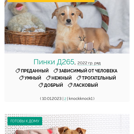
Пинки Д265
,
2022 г.р, ряд
,
,
ПРЕДАННЫЙ
ЗАВИСИМЫЙ ОТ ЧЕЛОВЕКА
,
,
,
УМНЫЙ
НЕЖНЫЙ
ТРОГАТЕЛЬНЫЙ
,
ДОБРЫЙ
ЛАСКОВЫЙ
( 10.01.2023 |
| knockknock1 )
2
ГОТОВЫ К ДОМУ