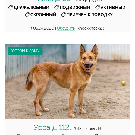
,
,
,
ДРУЖЕЛЮБНЫЙ
ПОДВИЖНЫЙ
АКТИВНЫЙ
,
СКРОМНЫЙ
ПРИУЧЕН К ПОВОДКУ
( 05.04.2020 |
Обсудить
| knockknock2 )
ГОТОВЫ К ДОМУ
Урса Д 112
,
2013 г.р, ряд Д3