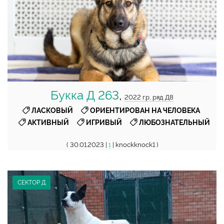
Букка Д 263
,
2022 г.р, ряд Д8
,
,
ЛАСКОВЫЙ
ОРИЕНТИРОВАН НА ЧЕЛОВЕКА
,
,
АКТИВНЫЙ
ИГРИВЫЙ
ЛЮБОЗНАТЕЛЬНЫЙ
( 30.01.2023 |
| knockknock1 )
1
СЕКТОР Д