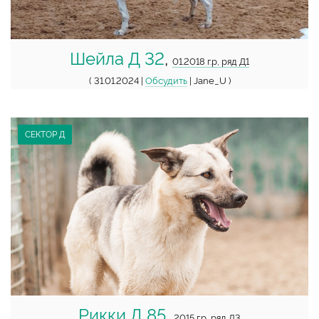
Шейла Д 32
,
01.2018 г.р, ряд Д1
( 31.01.2024 |
Обсудить
| Jane_U )
СЕКТОР Д
Рикки Д 85
,
2015 г.р, ряд Д3