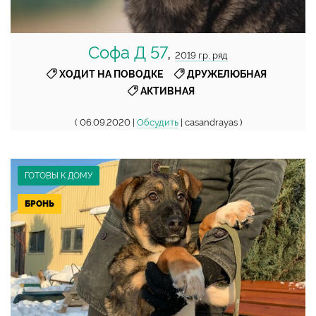
Софа Д 57
,
2019 г.р, ряд
,
,
ХОДИТ НА ПОВОДКЕ
ДРУЖЕЛЮБНАЯ
АКТИВНАЯ
( 06.09.2020 |
Обсудить
| casandrayas )
ГОТОВЫ К ДОМУ
БРОНЬ