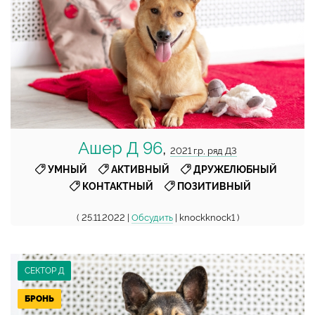
Ашер Д 96
,
2021 г.р, ряд Д3
,
,
,
УМНЫЙ
АКТИВНЫЙ
ДРУЖЕЛЮБНЫЙ
,
КОНТАКТНЫЙ
ПОЗИТИВНЫЙ
( 25.11.2022 |
Обсудить
| knockknock1 )
СЕКТОР Д
БРОНЬ