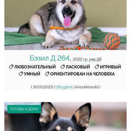
Бэзил Д 264
,
2022 г.р, ряд Д8
,
,
,
ЛЮБОЗНАТЕЛЬНЫЙ
ЛАСКОВЫЙ
ИГРИВЫЙ
,
УМНЫЙ
ОРИЕНТИРОВАН НА ЧЕЛОВЕКА
( 30.01.2023 |
Обсудить
| knockknock1 )
ГОТОВЫ К ДОМУ