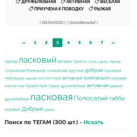
,
,
,
ДРУЖЕЛЮБНАЯ
АКТИВНАЯ
ВЕСЕЛАЯ
,
ПРИУЧЕНА К ПОВОДКУ
РЫЖАЯ
( 06.04.2020 |
| knockknock2 )
1
«
1
2
3
4
5
6
7
»
ласковый
чёрный
ветеран приюта
готов к дому
Черная
добрая
Спокойная
спокойный
Маленькая
крупный
Скромная
компаньон
активный
игривая
Небольшая
нежная
КОНТАКТНЫЙ
активная
пушистый
рыжий
контактная
Серый
дружелюбный
ласковая
Полосатый
табби
дружелюбная
Добрый
игривый
щенок
Поиск по ТЕГАМ (300 шт.) -
Искать