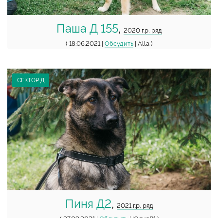
Паша Д 155
,
2020 г.р, ряд
( 18.06.2021 |
Обсудить
| Alla )
СЕКТОР Д
Пиня Д2
,
2021 г.р, ряд