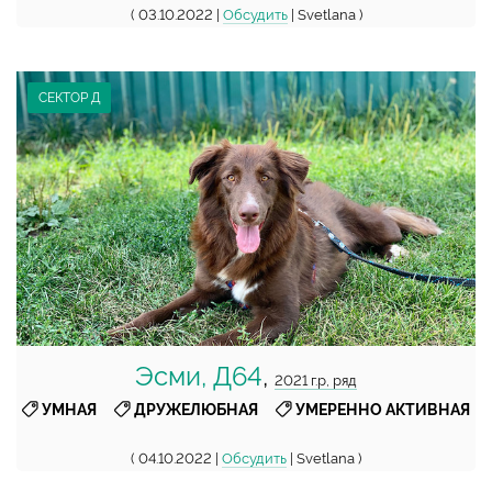
( 03.10.2022 |
Обсудить
| Svetlana )
СЕКТОР Д
Эсми, Д64
,
2021 г.р, ряд
,
,
УМНАЯ
ДРУЖЕЛЮБНАЯ
УМЕРЕННО АКТИВНАЯ
( 04.10.2022 |
Обсудить
| Svetlana )