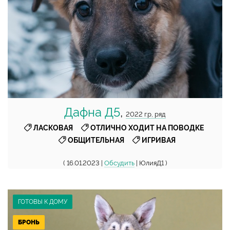
Дафна Д5
,
2022 г.р, ряд
,
,
ЛАСКОВАЯ
ОТЛИЧНО ХОДИТ НА ПОВОДКЕ
,
ОБЩИТЕЛЬНАЯ
ИГРИВАЯ
( 16.01.2023 |
Обсудить
| ЮлияД1 )
ГОТОВЫ К ДОМУ
БРОНЬ