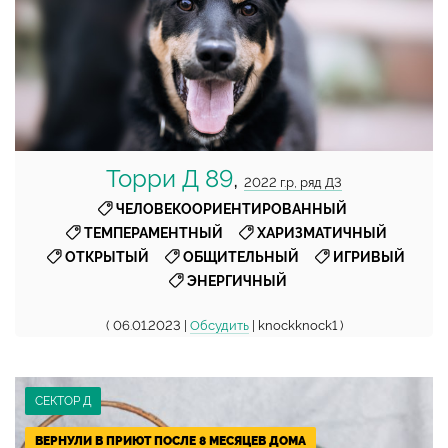
Торри Д 89
,
2022 г.р, ряд Д3
,
ЧЕЛОВЕКООРИЕНТИРОВАННЫЙ
,
,
ТЕМПЕРАМЕНТНЫЙ
ХАРИЗМАТИЧНЫЙ
,
,
,
ОТКРЫТЫЙ
ОБЩИТЕЛЬНЫЙ
ИГРИВЫЙ
ЭНЕРГИЧНЫЙ
( 06.01.2023 |
Обсудить
| knockknock1 )
СЕКТОР Д
ВЕРНУЛИ В ПРИЮТ ПОСЛЕ 8 МЕСЯЦЕВ ДОМА