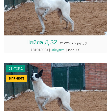
Шейла Д 32
,
01.2018 г.р, ряд Д1
( 31.01.2024 |
Обсудить
| Jane_U )
СЕКТОР Д
В ПРИЮТЕ