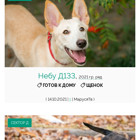
Небу Д133
,
2021 г.р, ряд
,
ГОТОВ К ДОМУ
ЩЕНОК
( 14.10.2021 |
| МарусяТв )
1
СЕКТОР Д