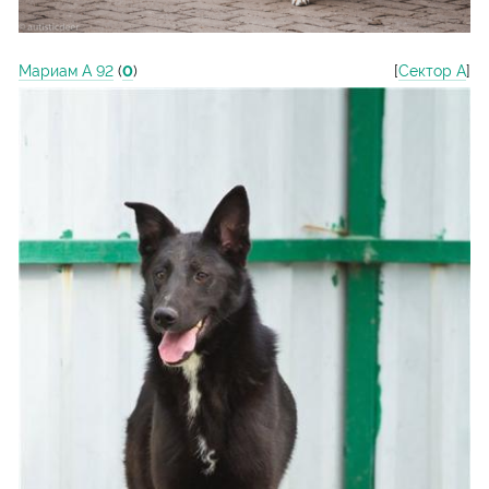
Мариам А 92
(
0
)
[
Сектор А
]