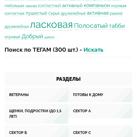
компаньон
активный
игривая
Небольшая
нежная
КОНТАКТНЫЙ
активная
пушистый
рыжий
контактная
Серый
дружелюбный
ласковая
Полосатый
табби
дружелюбная
Добрый
игривый
щенок
Поиск по ТЕГАМ (300 шт.) -
Искать
РАЗДЕЛЫ
ВЕТЕРАНЫ
ГОТОВЫ К ДОМУ
ЩЕНКИ, ПОДРОСТКИ (ДО 1,5
СЕКТОР А
ЛЕТ)
СЕКТОР Б
СЕКТОР С