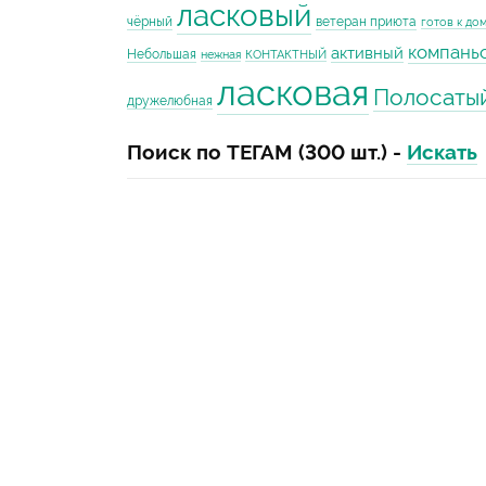
ласковый
чёрный
ветеран приюта
готов к до
компань
активный
Небольшая
нежная
КОНТАКТНЫЙ
ласковая
Полосаты
дружелюбная
Поиск по ТЕГАМ (300 шт.) -
Искать