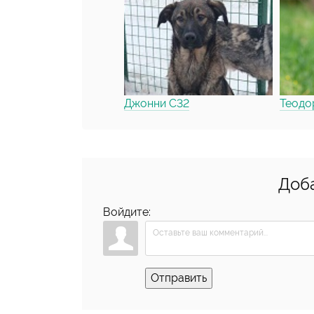
Джонни С32
Теодо
Доб
Войдите:
Отправить