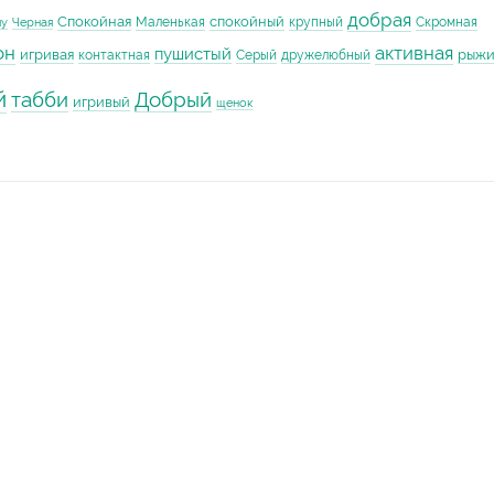
добрая
Спокойная
спокойный
Маленькая
крупный
Скромная
му
Черная
он
активная
пушистый
игривая
рыж
контактная
Серый
дружелюбный
й
табби
Добрый
игривый
щенок