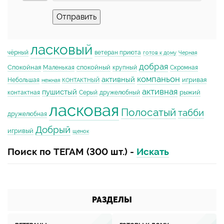
Отправить
ласковый
чёрный
ветеран приюта
готов к дому
Черная
добрая
Спокойная
спокойный
Маленькая
крупный
Скромная
компаньон
активный
игривая
Небольшая
нежная
КОНТАКТНЫЙ
активная
пушистый
рыжий
контактная
Серый
дружелюбный
ласковая
Полосатый
табби
дружелюбная
Добрый
игривый
щенок
Поиск по ТЕГАМ (300 шт.) -
Искать
РАЗДЕЛЫ