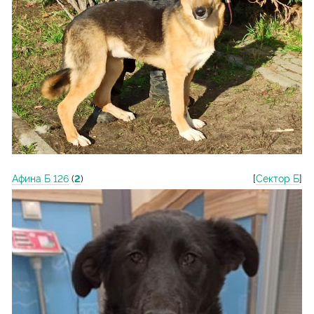
Афина Б 126
(
2
)
[
Сектор Б
]