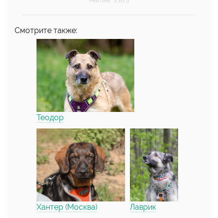
Рейтинг
:
5
из 5
Смотрите также:
Теодор
Хантер (Москва)
Лаврик