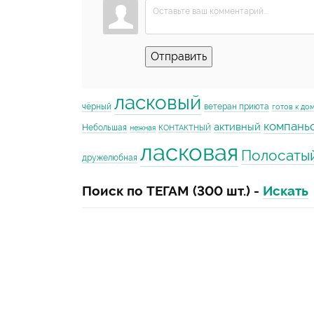
Отправить
ласковый
чёрный
ветеран приюта
готов к до
компань
активный
Небольшая
нежная
КОНТАКТНЫЙ
ласковая
Полосаты
дружелюбная
Поиск по ТЕГАМ (300 шт.) -
Искать