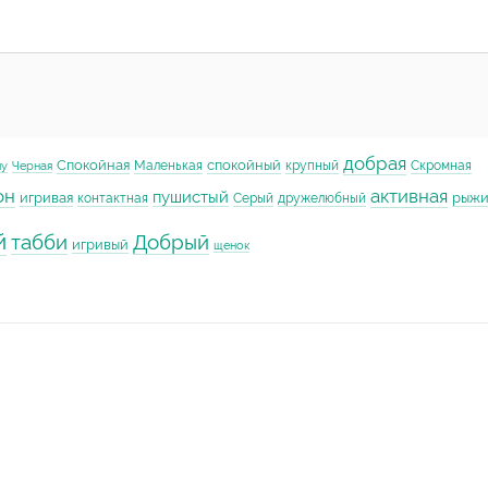
добрая
Спокойная
спокойный
Маленькая
крупный
Скромная
му
Черная
он
активная
пушистый
игривая
рыж
контактная
Серый
дружелюбный
й
табби
Добрый
игривый
щенок