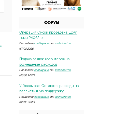
ФОРУМ
Операция Смоки проведена. Долг
темы 24062 р.
Последнее
сообщение
от:
sashabreton
ий
(07.08.2026)
Подача заявок волонтеров на
возмещение расходов
Последнее
сообщение
от:
sashabreton
(06.08.2026)
У Гжель рак. Остаются расходы на
паллиативную поддержку
Последнее
сообщение
от:
sashabreton
(06.08.2026)