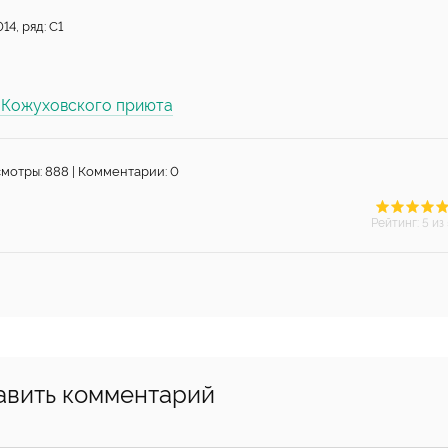
4, ряд: С1
ы Кожуховского приюта
мотры: 888 | Комментарии: 0
Рейтинг
:
5
из 
авить комментарий