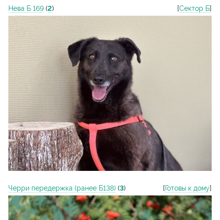
Нева Б 169
(
2
)
[
Сектор Б
]
Черри передержка (ранее Б138)
(
3
)
[
Готовы к дому
]