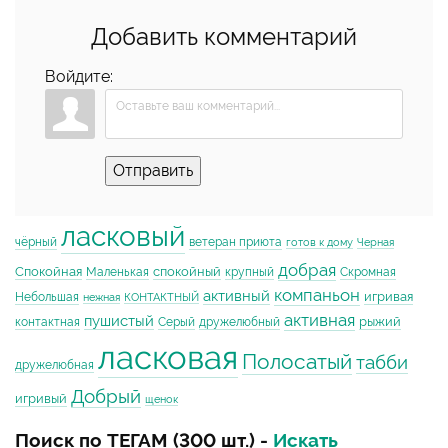
Добавить комментарий
Войдите:
Отправить
ласковый
чёрный
ветеран приюта
готов к дому
Черная
добрая
Спокойная
спокойный
Маленькая
крупный
Скромная
компаньон
активный
игривая
Небольшая
нежная
КОНТАКТНЫЙ
активная
пушистый
рыжий
контактная
Серый
дружелюбный
ласковая
Полосатый
табби
дружелюбная
Добрый
игривый
щенок
Поиск по ТЕГАМ (300 шт.) -
Искать