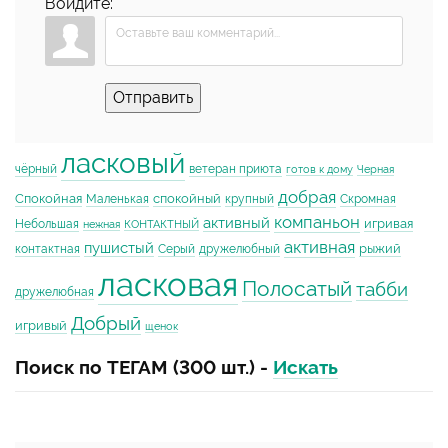
Войдите:
Отправить
ласковый
чёрный
ветеран приюта
готов к дому
Черная
добрая
Спокойная
спокойный
Маленькая
крупный
Скромная
компаньон
активный
игривая
Небольшая
нежная
КОНТАКТНЫЙ
активная
пушистый
рыжий
контактная
Серый
дружелюбный
ласковая
Полосатый
табби
дружелюбная
Добрый
игривый
щенок
Поиск по ТЕГАМ (300 шт.) -
Искать