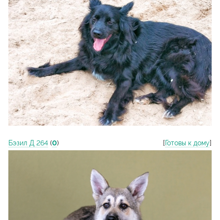
Бэзил Д 264
(
0
)
[
Готовы к дому
]