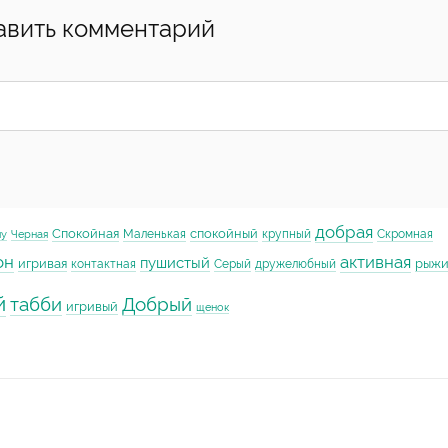
авить комментарий
добрая
Спокойная
спокойный
Маленькая
крупный
Скромная
му
Черная
он
активная
пушистый
игривая
рыж
контактная
Серый
дружелюбный
й
табби
Добрый
игривый
щенок