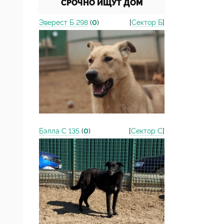
СРОЧНО ИЩУТ ДОМ
Эверест Б 298
(
0
)
[
Сектор Б
]
Бэлла С 135
(
0
)
[
Сектор С
]