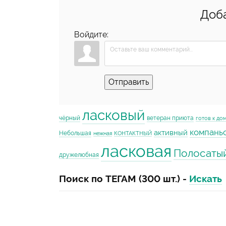
Доб
Войдите:
Отправить
ласковый
чёрный
ветеран приюта
готов к до
компань
активный
Небольшая
нежная
КОНТАКТНЫЙ
ласковая
Полосаты
дружелюбная
Поиск по ТЕГАМ (300 шт.) -
Искать