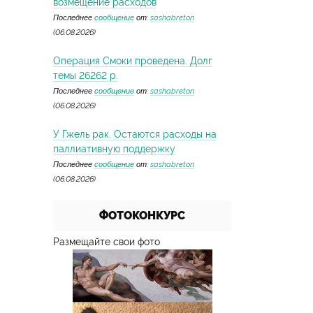
возмещение расходов
Последнее
сообщение
от:
sashabreton
(06.08.2026)
Операция Смоки проведена. Долг
темы 26262 р.
Последнее
сообщение
от:
sashabreton
(06.08.2026)
У Гжель рак. Остаются расходы на
паллиативную поддержку
Последнее
сообщение
от:
sashabreton
(06.08.2026)
ФОТОКОНКУРС
Размещайте свои фото