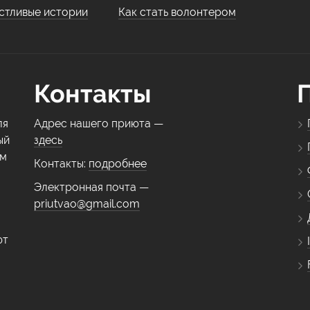
стливые истории
Как стать волонтером
Контакты
ля
Адрес нашего приюта —
ый
здесь
ем
Контакты:
подробнее
Электронная почта —
priutvao@gmail.com
ют