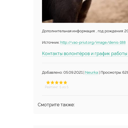
Дополнительная информация: , год рождения: 20
Источник:
http://vao-priut.org/image/denis-188
Контакты волонтёров и график работ
Добавлено: 05.09.2021 |
Neurka
| Просмотры: 62
Рейтинг
:
5
из 5
Смотрите также: