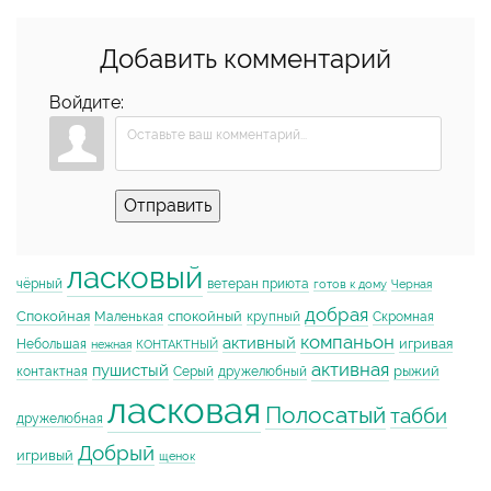
Добавить комментарий
Войдите:
Отправить
ласковый
чёрный
ветеран приюта
готов к дому
Черная
добрая
Спокойная
спокойный
Маленькая
крупный
Скромная
компаньон
активный
игривая
Небольшая
нежная
КОНТАКТНЫЙ
активная
пушистый
рыжий
контактная
Серый
дружелюбный
ласковая
Полосатый
табби
дружелюбная
Добрый
игривый
щенок