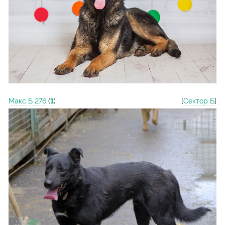
Макс Б 276
(
1
)
[
Сектор Б
]