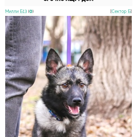
Милли Б13
(
0
)
[
Сектор Б
]