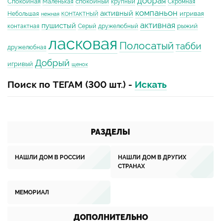
добрая
Спокойная
спокойный
Маленькая
крупный
Скромная
компаньон
активный
игривая
Небольшая
нежная
КОНТАКТНЫЙ
активная
пушистый
рыжий
контактная
Серый
дружелюбный
ласковая
Полосатый
табби
дружелюбная
Добрый
игривый
щенок
Поиск по ТЕГАМ (300 шт.) -
Искать
РАЗДЕЛЫ
НАШЛИ ДОМ В РОССИИ
НАШЛИ ДОМ В ДРУГИХ
СТРАНАХ
МЕМОРИАЛ
ДОПОЛНИТЕЛЬНО