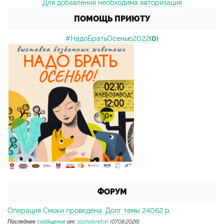
Для добавления необходима авторизация
ПОМОЩЬ ПРИЮТУ
#НадоБратьОсенью2022
(
0
)
ФОРУМ
Операция Смоки проведена. Долг темы 24062 р.
Последнее
сообщение
от:
sashabreton
(07.08.2026)