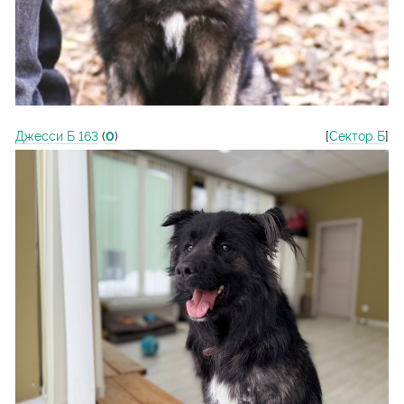
Джесси Б 163
(
0
)
[
Сектор Б
]