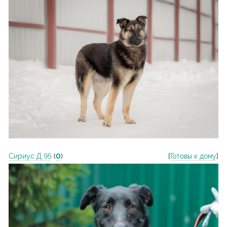
Сириус Д 95
(
0
)
[
Готовы к дому
]