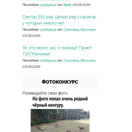
Последнее
сообщение
от:
ИрИв
(04.08.2026)
Сектор Б15 ряд. Целый ряд стариков,
у которых никого нет
Последнее
сообщение
от:
Светлана_Моисеева
(03.08.2026)
Те, кто молит нас о помощи! Приют
ТБО"Малинки"
Последнее
сообщение
от:
Светлана_Моисеева
(03.08.2026)
ФОТОКОНКУРС
Размещайте свои фото