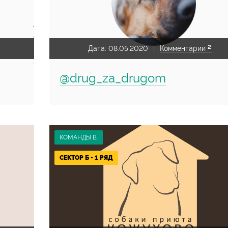
2
Дата:
08.05.2020
Комментарии
@drug_za_drugom
КОМАНДЫ В.
СЕКТОР Б - 1 РЯД