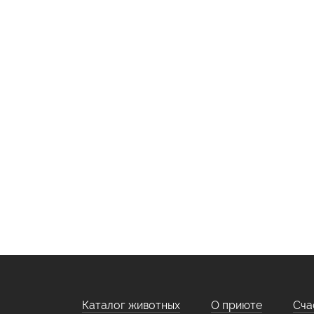
Каталог животных
О приюте
Сча