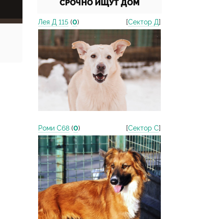
СРОЧНО ИЩУТ ДОМ
Лея Д 115
(
0
)
[
Сектор Д
]
Роми С68
(
0
)
[
Сектор С
]