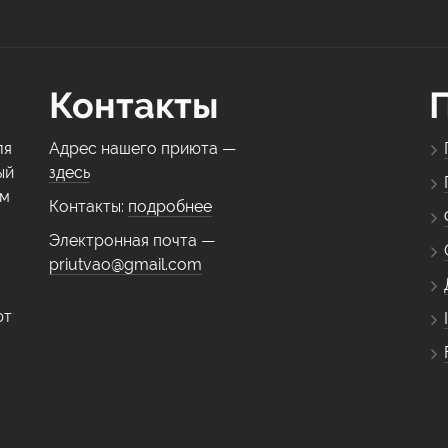
Контакты
ля
Адрес нашего приюта —
ый
здесь
ем
Контакты:
подробнее
Электронная почта —
priutvao@gmail.com
ют