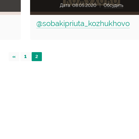
Дата:
08.05.2020
Обсудить
@sobakipriuta_kozhukhovo
«
1
2