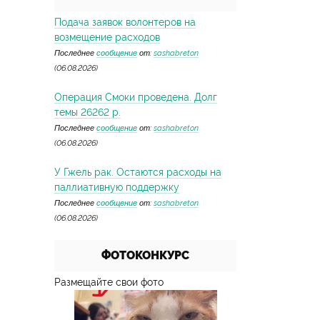
Подача заявок волонтеров на
возмещение расходов
Последнее
сообщение
от:
sashabreton
(06.08.2026)
Операция Смоки проведена. Долг
темы 26262 р.
Последнее
сообщение
от:
sashabreton
(06.08.2026)
У Гжель рак. Остаются расходы на
паллиативную поддержку
Последнее
сообщение
от:
sashabreton
(06.08.2026)
ФОТОКОНКУРС
Размещайте свои фото