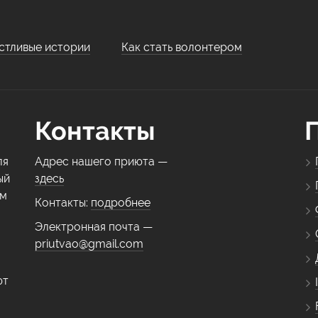
стливые истории
Как стать волонтером
Контакты
ля
Адрес нашего приюта —
ый
здесь
ем
Контакты:
подробнее
Электронная почта —
priutvao@gmail.com
ют