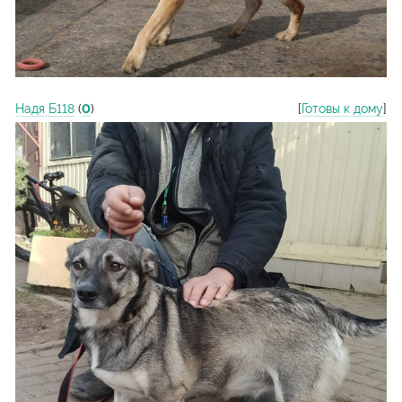
Надя Б118
(
0
)
[
Готовы к дому
]