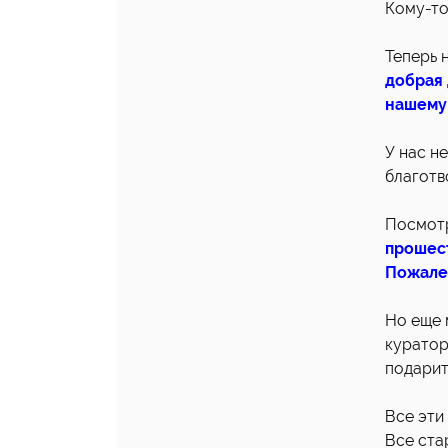
Кому-то
Теперь 
добрая
нашему
У нас н
благотво
Посмот
прошест
Пожалей
Но еще 
куратор
подарит
Все эти
Все ста