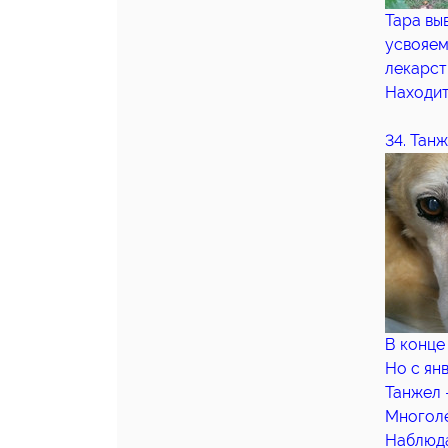
Тара вы
усвояем
лекарст
Находит
34. Танж
В конце
Но с ян
Танжел 
Многоле
Наблюда