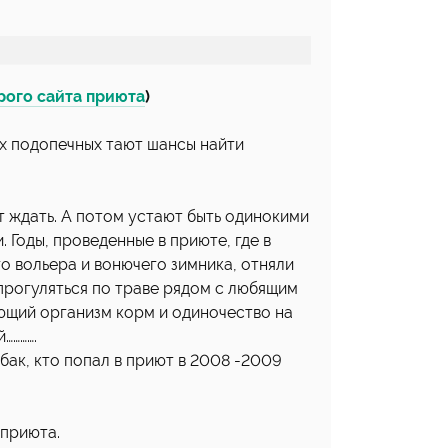
рого сайта приюта
)
их подопечных тают шансы найти
ют ждать. А потом устают быть одинокими
 Годы, проведенные в приюте, где в
о вольера и вонючего зимника, отняли
прогуляться по траве рядом с любящим
яющий организм корм и одиночество на
………….
бак, кто попал в приют в 2008 -2009
 приюта.