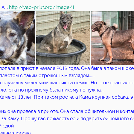
 А1.
http://vao-priut.org/image/1
попала в приют в начале 2013 года. Она была в таком шоке
пластом с таким отрешенным взглядом......
 случался маленький шансик на семью. Но .... не срасталось,
ло, она по прежнему была никому не нужна...
Каме от 13 лет. При таком росте, а Кама крупная собака, 
.
 них она провела в приюте. Она стала общительной и конта
 за Каму. Прошу вас пожалеть ее и подарить ей немного сча
 едой.
ешне здорова.