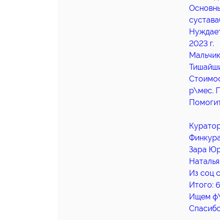
Основны
сустава(
Нуждает
2023 г.
Мальчик
Тишайши
Стоимос
р\мес. 
Помогит
Куратор
Финкура
Зара Юр
Наталья
Из соц 
Итого: 
Ищем ф\
Спасибо