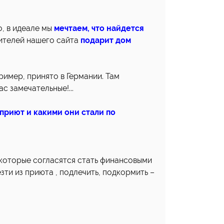
о, в идеале мы
мечтаем, что найдется
тителей нашего сайта
подарит дом
пример, принято в Германии. Там
с замечательные!...
приют и какими они стали по
которые согласятся стать финансовыми
зти из приюта , подлечить, подкормить –