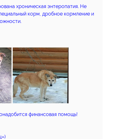
рована хроническая энтеропатия. Не
 специальный корм, дробное кормление и
можности.
понадобится финансовая помощь!
ц»)