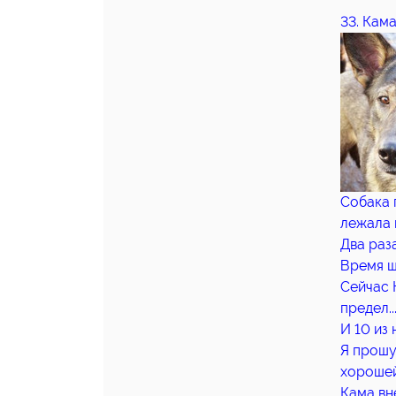
33. Кама
Собака 
лежала 
Два раза
Время ш
Сейчас 
предел..
И 10 из
Я прошу
хорошей
Кама вн