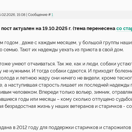
15.02.2026, 15:08 | Сообщение #
1
пост актуален на 19.10.2025 г. (тема перенесена
со ста
м годом , даже с каждым месяцем, у большой группы наш
 семью. Тают их надежды уехать из приюта в свой дом.
тоже умеют отчаиваться. Так же, как и люди, собаки уста
у не нужными. И тогда собаки сдаются. И приходят болезни.
холода и летнюю жару они ничего не видели, кроме тесног
е, а наступившая старость лишает их последней надежды 
ливым человеком. Впереди только вольер, зимник, отравл
авшиеся годы или месяцы – кому сколько отпущено судьбой
ая безрадостная жизнь у наших ветеранов и старичков - со
здана в 2012 году для поддержки старичков и старожилов