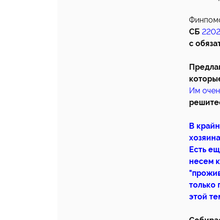
Финпомо
СБ
2202
с обяза
Предлаг
которые
Им очен
решитес
В крайн
хозяина
Есть ещ
несем к
"прожив
только 
этой те