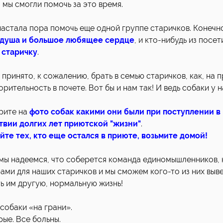
 мы смогли помочь за это время.
настала пора помочь еще одной группе старичков. Конечн
 душа и большое любящее сердце
, и кто-нибудь из посе
 старичку
.
е принято, к сожалению, брать в семью старичков, как, на 
рительность в почете. Вот бы и нам так! И ведь собаки у на
рите на
фото собак какими они были при поступлении в 
вии долгих лет приютской "жизни"
.
те тех, кто еще остался в приюте, возьмите домой!
мы надеемся, что соберется команда единомышленников, 
ами для наших старичков и мы сможем кого-то из них выве
ь им другую, нормальную жизнь!
 собаки «на грани».
рые. Все больны.