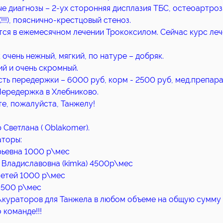
е диагнозы – 2-ух сторонняя дисплазия ТБС, остеоартроз
!!!), пояснично-крестцовый стеноз.
ся в ежемесячном лечении Трококсилом. Сейчас курс леч
 очень нежный, мягкий, по натуре – добряк.
й и очень скромный.
ть передержки – 6000 руб, корм - 2500 руб, мед.препара
Передержка в Хлебниково.
е, пожалуйста, Танжелу!
 Светлана ( Oblakomer).
торы:
ьевна 1000 р\мес
 Владиславовна (kimka) 4500р\мес
сетей 1000 р\мес
6500 р\мес
кураторов для Танжела в любом объеме на общую сумму 
 команде!!!