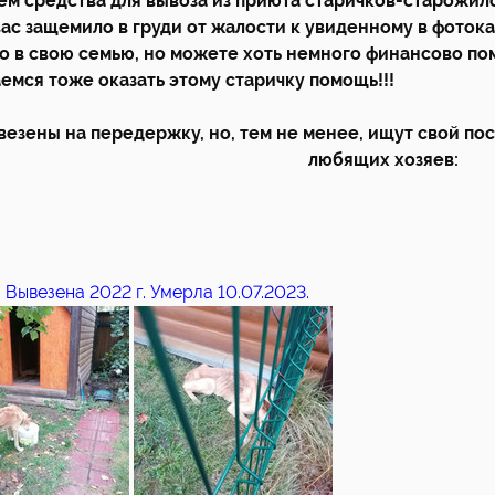
м средства для вывоза из приюта старичков-старожило
вас защемило в груди от жалости к увиденному в фоток
го в свою семью, но можете хоть немного финансово пом
емся тоже оказать этому старичку помощь!!!
везены на передержку, но, тем не менее, ищут свой по
любящих хозяев:
. Вывезена 2022 г. Умерла 10.07.2023.