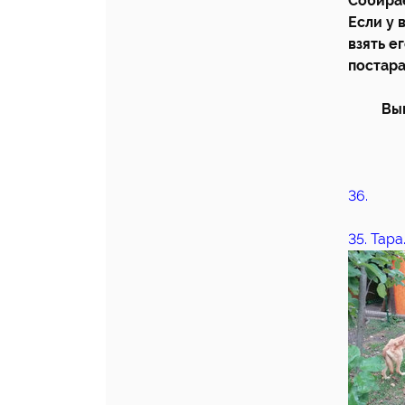
Собирае
Если у 
взять е
постара
Вы
36.
35. Тара