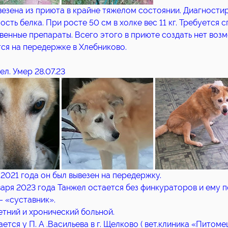
везена из приюта в крайне тяжелом состоянии. Диагности
ость белка. При росте 50 см в холке вес 11 кг. Требуется
венные препараты. Всего этого в приюте создать нет воз
ся на передержке в Хлебниково.
ел. Умер 28.07.23
 2021 года он был вывезен на передержку.
варя 2023 года Танжел остается без финкураторов и ему 
– «суставник».
тний и хронический больной.
ется у П. А .Васильева в г. Щелково ( вет.клиника «Питоме