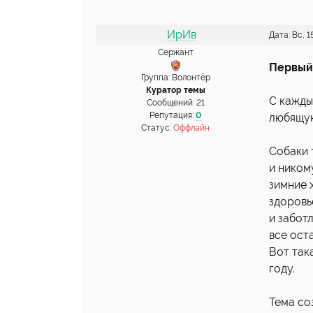
ИрИв
Дата: Вс, 
Сержант
Первый 
Группа: Волонтёр
Куратор темы
С кажды
Сообщений:
21
Репутация:
0
любящую
Статус:
Оффлайн
Собаки 
и ником
зимние 
здоровь
и забот
все ост
Вот так
году.
Тема со