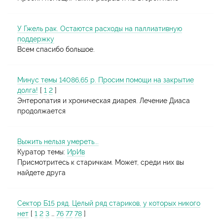
У Гжель рак. Остаются расходы на паллиативную
поддержку
Всем спасибо большое.
Минус темы 14086,65 р. Просим помощи на закрытие
долга!
[
1
2
]
Энтеропатия и хроническая диарея. Лечение Диаса
продолжается
Выжить нельзя умереть...
Куратор темы:
ИрИв
Присмотритесь к старичкам. Может, среди них вы
найдете друга
Сектор Б15 ряд. Целый ряд стариков, у которых никого
нет
[
1
2
3
…
76
77
78
]