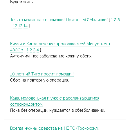
Будем жить
Те, кто молит нас о помощи! Приют ТБО"Малинки"
[
1
2
3
…
12
13
14
]
Кимчи и Кинза лечение продолжается! Минус темы
4800р
[
1
2
3
4
]
Аутоиммунное заболевание кожи у обеих.
10-летний Тито просит помощи!!
Сбор на повторную операция.
Кава, молоденькая и уже с расслаивающимся
остеохондритом.
Пока без операции, нуждается в обезболивании.
Всегда нужны средства на НВПС (Трококсил,