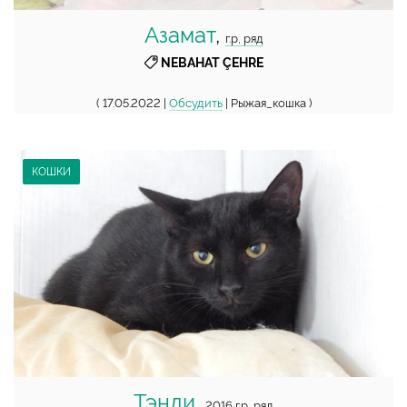
Азамат
,
г.р, ряд
NEBAHAT ÇEHRE
( 17.05.2022 |
Обсудить
| Рыжая_кошка )
КОШКИ
Тэнди
,
2016 г.р, ряд