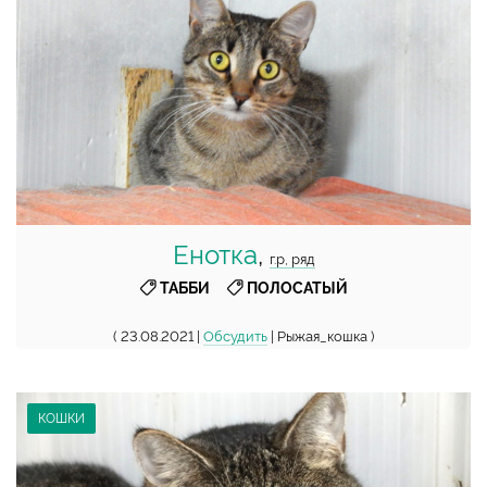
Енотка
,
г.р, ряд
,
ТАББИ
ПОЛОСАТЫЙ
( 23.08.2021 |
Обсудить
| Рыжая_кошка )
КОШКИ