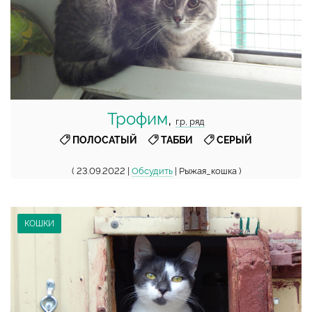
Трофим
,
г.р, ряд
,
,
ПОЛОСАТЫЙ
ТАББИ
СЕРЫЙ
( 23.09.2022 |
Обсудить
| Рыжая_кошка )
КОШКИ