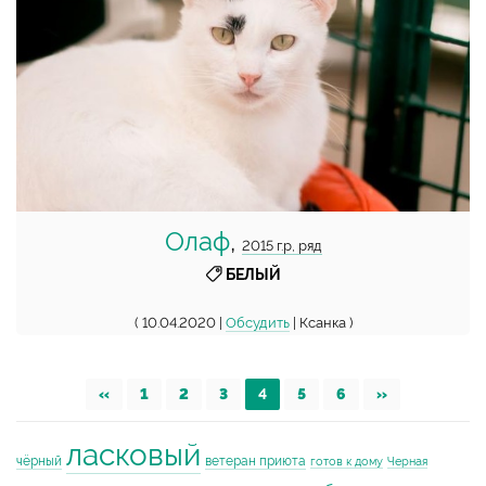
Олаф
,
2015 г.р, ряд
БЕЛЫЙ
( 10.04.2020 |
Обсудить
| Ксанка )
«
1
2
3
4
5
6
»
ласковый
чёрный
ветеран приюта
готов к дому
Черная