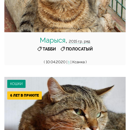
Марыся
,
2015 г.р, ряд
,
ТАББИ
ПОЛОСАТЫЙ
( 10.04.2020 |
| Ксанка )
1
КОШКИ
6 ЛЕТ В ПРИЮТЕ