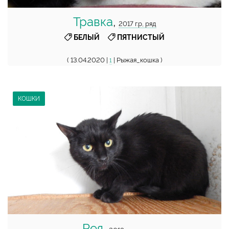
Травка
,
2017 г.р, ряд
,
БЕЛЫЙ
ПЯТНИСТЫЙ
( 13.04.2020 |
| Рыжая_кошка )
1
КОШКИ
Рея
,