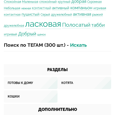
добрая
Спокойная
спокойный
Маленькая
крупный
Скромная
компаньон
активный
игривая
Небольшая
нежная
КОНТАКТНЫЙ
активная
пушистый
рыжий
контактная
Серый
дружелюбный
ласковая
Полосатый
табби
дружелюбная
Добрый
игривый
щенок
Поиск по ТЕГАМ (300 шт.) -
Искать
РАЗДЕЛЫ
ГОТОВЫ К ДОМУ
КОТЯТА
КОШКИ
ДОПОЛНИТЕЛЬНО