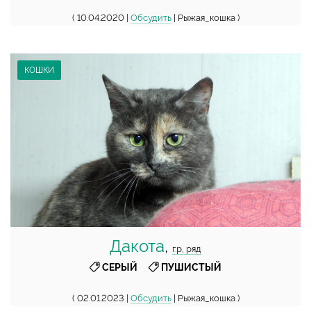
( 10.04.2020 |
Обсудить
| Рыжая_кошка )
КОШКИ
Дакота
,
г.р, ряд
,
СЕРЫЙ
ПУШИСТЫЙ
( 02.01.2023 |
Обсудить
| Рыжая_кошка )