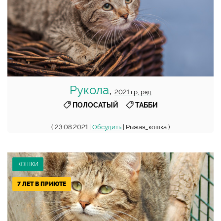
Рукола
,
2021 г.р, ряд
,
ПОЛОСАТЫЙ
ТАББИ
( 23.08.2021 |
Обсудить
| Рыжая_кошка )
КОШКИ
7 ЛЕТ В ПРИЮТЕ