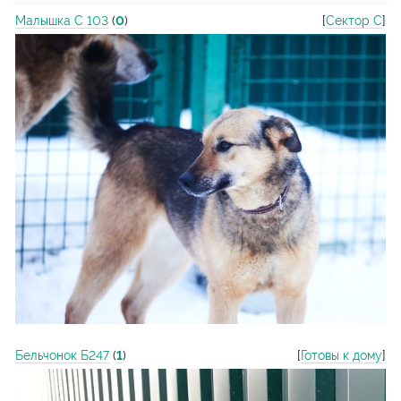
Малышка С 103
(
0
)
[
Сектор С
]
Бельчонок Б247
(
1
)
[
Готовы к дому
]