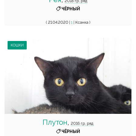
2018 г.р, ряд
ЧЁРНЫЙ
( 21.04.2020 |
| Ксанка )
1
КОШКИ
Плутон
,
2016 г.р, ряд
ЧЁРНЫЙ