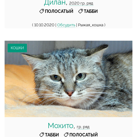
Дилан
,
2020 г.р, ряд
,
ПОЛОСАТЫЙ
ТАББИ
( 10.10.2020 |
Обсудить
| Рыжая_кошка )
КОШКИ
Мохито
,
г.р, ряд
,
ТАББИ
ПОЛОСАТЫЙ