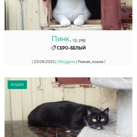
Пинк
,
г.р, ряд
СЕРО-БЕЛЫЙ
( 23.08.2021 |
Обсудить
| Рыжая_кошка )
КОШКИ