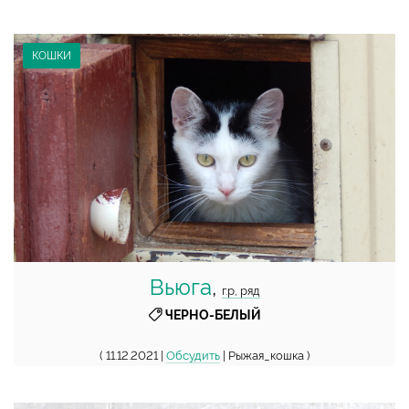
КОШКИ
Вьюга
,
г.р, ряд
ЧЕРНО-БЕЛЫЙ
( 11.12.2021 |
Обсудить
| Рыжая_кошка )