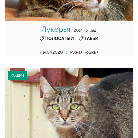
Лукерья
,
2014 г.р, ряд
,
ПОЛОСАТЫЙ
ТАББИ
( 14.04.2020 |
| Рыжая_кошка )
3
КОШКИ