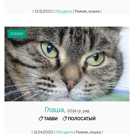
( 13.11.2021 |
Обсудить
| Рыжая_кошка )
КОШКИ
Глаша
,
2014 г.р, ряд
,
ТАББИ
ПОЛОСАТЫЙ
( 11.04.2020 |
Обсудить
| Рыжая_кошка )