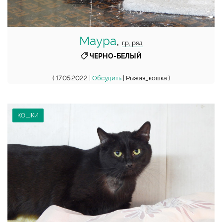
Маура
,
г.р, ряд
ЧЕРНО-БЕЛЫЙ
( 17.05.2022 |
Обсудить
| Рыжая_кошка )
КОШКИ