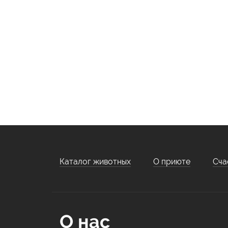
Каталог животных
О приюте
Сча
О нас