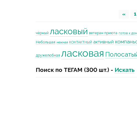
«
1
ласковый
чёрный
ветеран приюта
готов к до
компань
активный
Небольшая
нежная
КОНТАКТНЫЙ
ласковая
Полосаты
дружелюбная
Поиск по ТЕГАМ (300 шт.) -
Искать