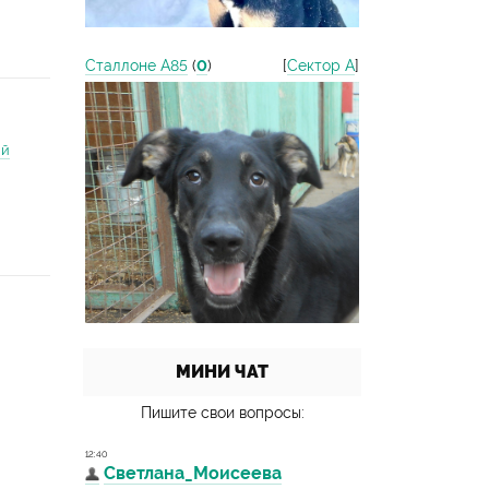
Сталлоне А85
(
0
)
[
Сектор А
]
ий
МИНИ ЧАТ
Пишите свои вопросы: