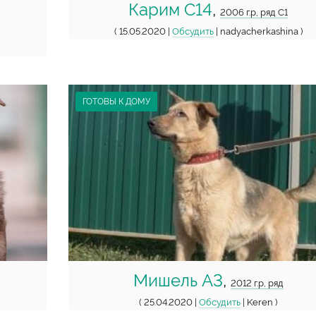
Карим С14
,
2006 г.р, ряд С1
( 15.05.2020 |
Обсудить
| nadyacherkashina )
ГОТОВЫ К ДОМУ
Мишель А3
,
2012 г.р, ряд
( 25.04.2020 |
Обсудить
| Keren )