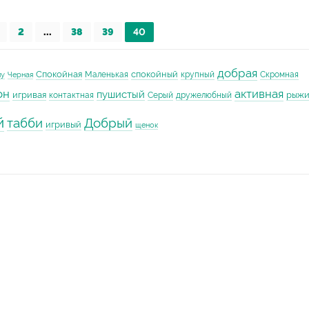
2
...
38
39
40
добрая
Спокойная
спокойный
Маленькая
крупный
Скромная
му
Черная
он
активная
пушистый
игривая
рыж
контактная
Серый
дружелюбный
й
табби
Добрый
игривый
щенок