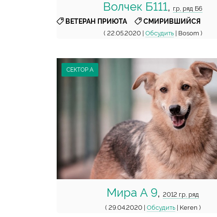
Волчек Б111
,
г.р, ряд Б6
,
ВЕТЕРАН ПРИЮТА
СМИРИВШИЙСЯ
( 22.05.2020 |
Обсудить
| Bosom )
СЕКТОР А
Мира А 9
,
2012 г.р, ряд
( 29.04.2020 |
Обсудить
| Keren )