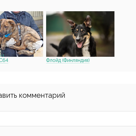
 С64
Флойд (Финляндия)
авить комментарий