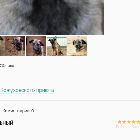
10, ряд:
ы Кожуховского приюта
 | Комментарии: 0
ЛЬНЫЙ
Рейтинг
:
5
из 