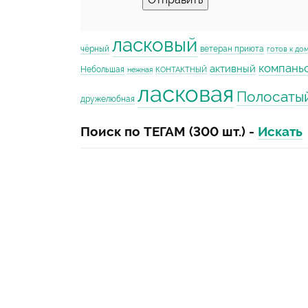
ласковый
чёрный
ветеран приюта
готов к до
компань
активный
Небольшая
нежная
КОНТАКТНЫЙ
ласковая
Полосаты
дружелюбная
Поиск по ТЕГАМ (300 шт.) -
Искать