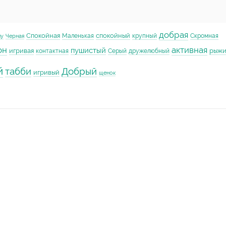
добрая
Спокойная
спокойный
Маленькая
крупный
Скромная
му
Черная
он
активная
пушистый
игривая
рыж
контактная
Серый
дружелюбный
й
табби
Добрый
игривый
щенок