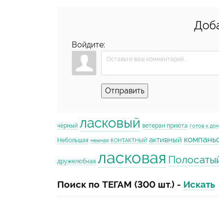
Доб
Войдите:
Отправить
ласковый
чёрный
ветеран приюта
готов к до
компань
активный
Небольшая
нежная
КОНТАКТНЫЙ
ласковая
Полосаты
дружелюбная
Поиск по ТЕГАМ (300 шт.) -
Искать