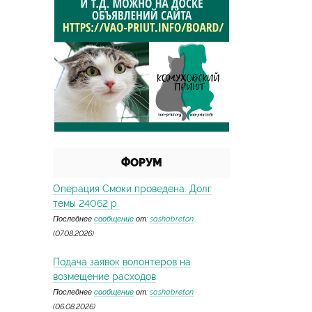
ФОРУМ
Операция Смоки проведена. Долг
темы 24062 р.
Последнее
сообщение
от:
sashabreton
(07.08.2026)
Подача заявок волонтеров на
возмещение расходов
Последнее
сообщение
от:
sashabreton
(06.08.2026)