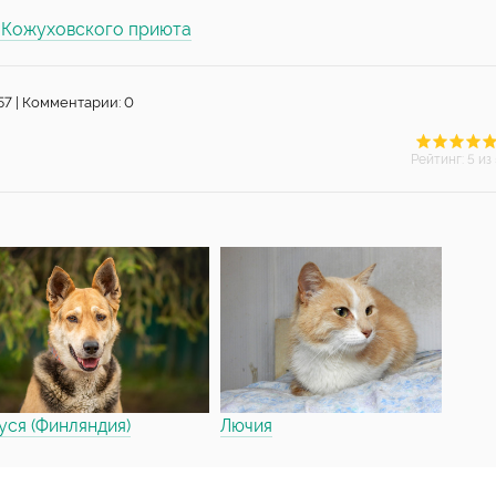
ы Кожуховского приюта
57 | Комментарии: 0
Рейтинг
:
5
из 
ся (Финляндия)
Лючия