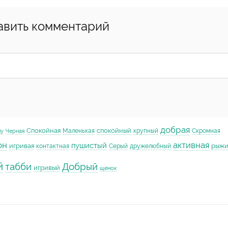
авить комментарий
добрая
Спокойная
спокойный
Маленькая
крупный
Скромная
му
Черная
он
активная
пушистый
игривая
рыж
контактная
Серый
дружелюбный
й
табби
Добрый
игривый
щенок