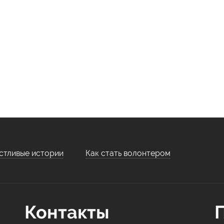
стливые истории
Как стать волонтером
Контакты