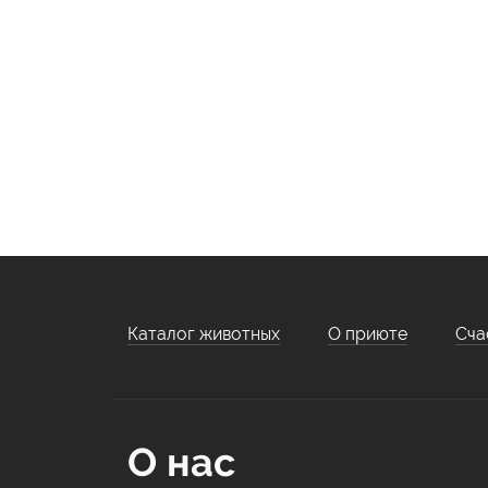
Каталог животных
О приюте
Сча
О нас