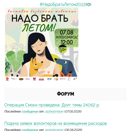
#НадоБратьЛетом2022
(
0
)
ФОРУМ
Операция Смоки проведена. Долг темы 24062 р.
Последнее
сообщение
от:
sashabreton
(07.08.2026)
Подача заявок волонтеров на возмещение расходов
Последнее
сообщение
от:
sashabreton
(06.08.2026)