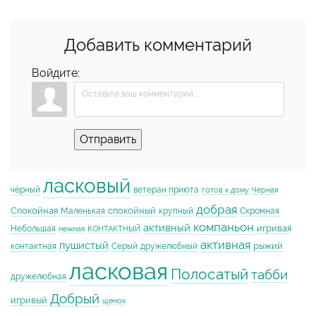
Добавить комментарий
Войдите:
Отправить
ласковый
чёрный
ветеран приюта
готов к дому
Черная
добрая
Спокойная
спокойный
Маленькая
крупный
Скромная
компаньон
активный
игривая
Небольшая
нежная
КОНТАКТНЫЙ
активная
пушистый
рыжий
контактная
Серый
дружелюбный
ласковая
Полосатый
табби
дружелюбная
Добрый
игривый
щенок