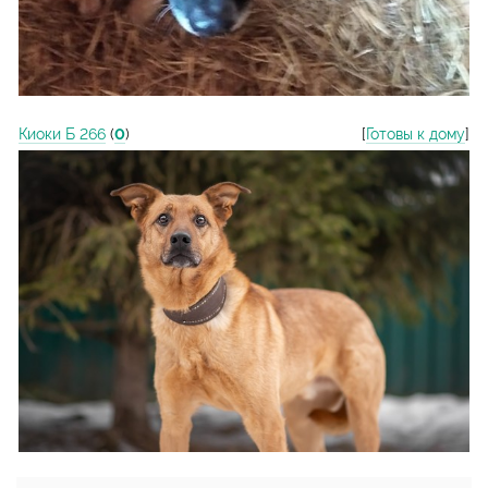
Киоки Б 266
(
0
)
[
Готовы к дому
]