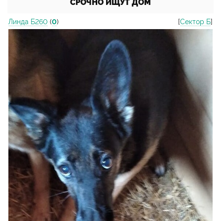
СРОЧНО ИЩУТ ДОМ
Линда Б260
(
0
)
[
Сектор Б
]