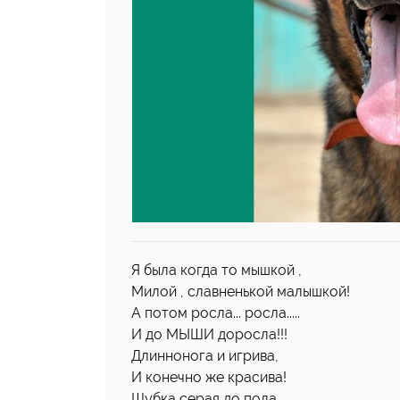
Я была когда то мышкой ,
Милой , славненькой малышкой!
А потом росла... росла.....
И до МЫШИ доросла!!!
Длиннонога и игрива,
И конечно же красива!
Шубка серая до пола,