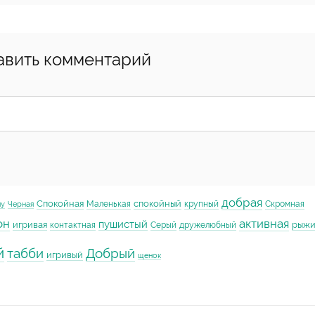
авить комментарий
добрая
Спокойная
спокойный
Маленькая
крупный
Скромная
му
Черная
он
активная
пушистый
игривая
рыж
контактная
Серый
дружелюбный
й
табби
Добрый
игривый
щенок