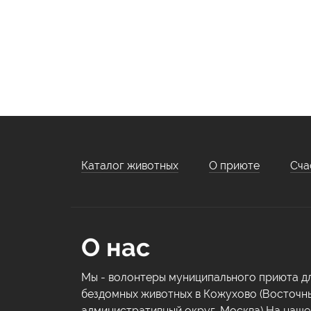
Каталог животных
О приюте
Сча
О нас
Мы - волонтеры муниципального приюта д
бездомных животных в Кожухово (Восточн
административный округ, Москва) На наш