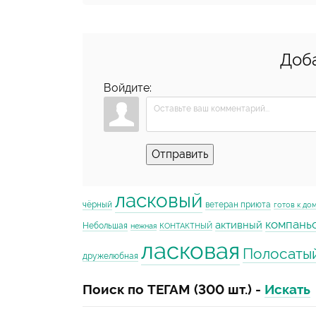
Доб
Войдите:
Отправить
ласковый
чёрный
ветеран приюта
готов к до
компань
активный
Небольшая
нежная
КОНТАКТНЫЙ
ласковая
Полосаты
дружелюбная
Поиск по ТЕГАМ (300 шт.) -
Искать