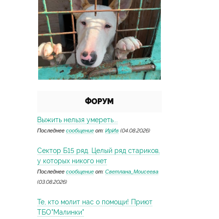
ФОРУМ
Выжить нельзя умереть...
Последнее
сообщение
от:
ИрИв
(04.08.2026)
Сектор Б15 ряд. Целый ряд стариков,
у которых никого нет
Последнее
сообщение
от:
Светлана_Моисеева
(03.08.2026)
Те, кто молит нас о помощи! Приют
ТБО"Малинки"