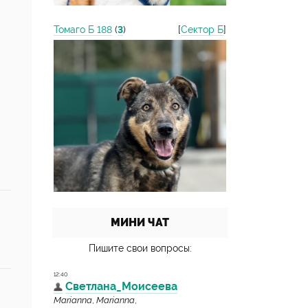
Томаго Б 188
(
3
)
[
Сектор Б
]
МИНИ ЧАТ
Пишите свои вопросы: