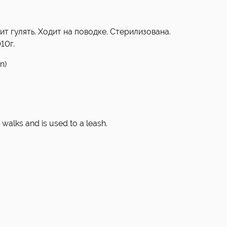
т гулять. Ходит на поводке. Стерилизована.
10г.
n)
e walks and is used to a leash.