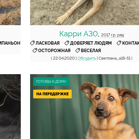
Карри А30
,
2017 г.р, ряд
,
,
МПАНЬОН
ЛАСКОВАЯ
ДОВЕРЯЕТ ЛЮДЯМ
КОНТА
,
ОСТОРОЖНАЯ
ВЕСЕЛАЯ
( 22.04.2020 |
Обсудить
| Светлана_а18-51 )
ГОТОВЫ К ДОМУ
НА ПЕРЕДЕРЖКЕ