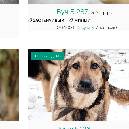
Буч Б 287
,
2020 г.р, ряд
,
ЗАСТЕНЧИВЫЙ
МИЛЫЙ
( 07.07.2021 |
Обсудить
| Анастасия )
ГОТОВЫ К ДОМУ