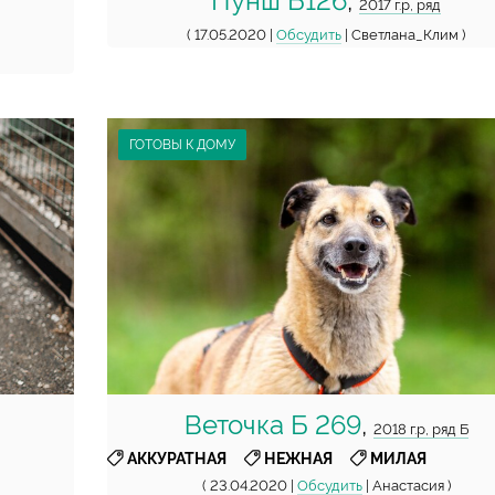
Пунш Б126
,
2017 г.р, ряд
( 17.05.2020 |
Обсудить
| Светлана_Клим )
ГОТОВЫ К ДОМУ
Веточка Б 269
,
2018 г.р, ряд Б
,
,
АККУРАТНАЯ
НЕЖНАЯ
МИЛАЯ
( 23.04.2020 |
Обсудить
| Анастасия )