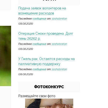
Подача заявок волонтеров на
возмещение расходов
Последнее
сообщение
от:
sashabreton
(06.08.2026)
Операция Смоки проведена. Долг
темы 26262 р.
Последнее
сообщение
от:
sashabreton
(06.08.2026)
У Гжель рак. Остаются расходы на
паллиативную поддержку
Последнее
сообщение
от:
sashabreton
(06.08.2026)
ФОТОКОНКУРС
Размещайте свои фото