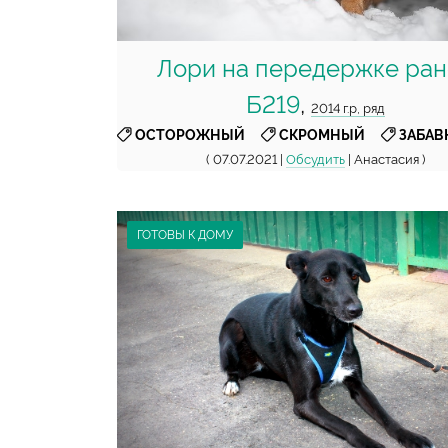
Лори на передержке ра
Б219
,
2014 г.р, ряд
,
,
ОСТОРОЖНЫЙ
СКРОМНЫЙ
ЗАБА
( 07.07.2021 |
Обсудить
| Анастасия )
ГОТОВЫ К ДОМУ