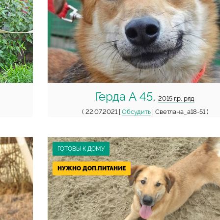
Герда А 45
,
2015 г.р, ряд
( 22.07.2021 |
Обсудить
| Светлана_а18-51 )
ГОТОВЫ К ДОМУ
НУЖНО ДОП.ПИТАНИЕ