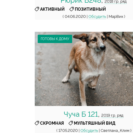
Рюрик Б248
,
2018 г.р, ряд
,
АКТИВНЫЙ
ПОЗИТИВНЫЙ
( 04.06.2020 |
Обсудить
| МарВик )
ГОТОВЫ К ДОМУ
Чуча Б 121
,
2019 г.р, ряд
,
СКРОМНАЯ
МУЛЬТЯШНЫЙ ВИД
( 17.05.2020 |
Обсудить
| Светлана_Клим )