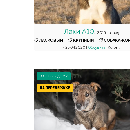
Лаки А10
,
2016 г.р, ряд
,
,
ЛАСКОВЫЙ
КРУПНЫЙ
СОБАКА-КО
( 25.04.2020 |
Обсудить
| Keren )
ГОТОВЫ К ДОМУ
НА ПЕРЕДЕРЖКЕ