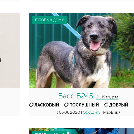
ГОТОВЫ К ДОМУ
Басс Б245
,
2015 г.р, ряд
,
,
ЛАСКОВЫЙ
ПОСЛУШНЫЙ
ДОБРЫЙ
( 05.06.2020 |
Обсудить
| МарВик )