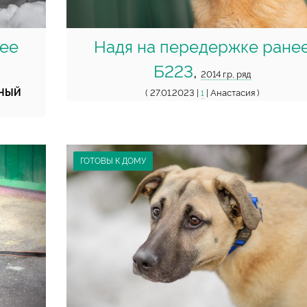
нее
Надя на передержке ране
Б223
,
2014 г.р, ряд
ВНЫЙ
( 27.01.2023 |
| Анастасия )
1
ГОТОВЫ К ДОМУ