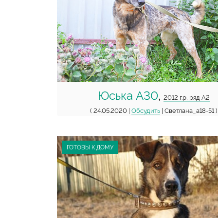
Юська А30
,
2012 г.р, ряд А2
( 24.05.2020 |
Обсудить
| Светлана_а18-51 )
ГОТОВЫ К ДОМУ