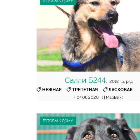
ГОТОВЫ К ДОМУ
Салли Б244
,
2018 г.р, ряд
,
,
НЕЖНАЯ
ТРЕПЕТНАЯ
ЛАСКОВАЯ
( 04.06.2020 |
| МарВик )
1
ГОТОВЫ К ДОМУ