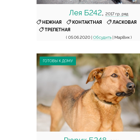
Лея Б242
,
2017 г.р, ряд
,
,
,
НЕЖНАЯ
КОНТАКТНАЯ
ЛАСКОВАЯ
ТРЕПЕТНАЯ
( 05.06.2020 |
Обсудить
| МарВик )
ГОТОВЫ К ДОМУ