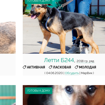
ГОТОВЫ К ДОМУ
Летти Б244
,
2018 г.р, ряд
,
,
АКТИВНАЯ
ЛАСКОВАЯ
МОЛОДАЯ
( 04.06.2020 |
Обсудить
| МарВик )
ГОТОВЫ К ДОМУ