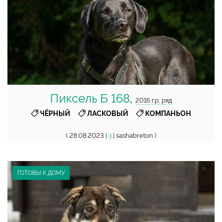
Пиксель Б 168
,
2016 г.р, ряд
,
,
ЧЁРНЫЙ
ЛАСКОВЫЙ
КОМПАНЬОН
( 28.08.2023 |
| sashabreton )
3
ГОТОВЫ К ДОМУ