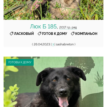
Люк Б 185
,
2017 г.р, ряд
,
,
ЛАСКОВЫЙ
ГОТОВ К ДОМУ
КОМПАНЬОН
( 26.04.2023 |
| sashabreton )
3
ГОТОВЫ К ДОМУ