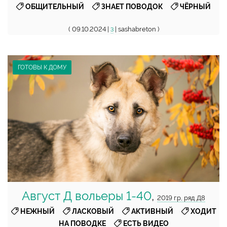
,
,
ОБЩИТЕЛЬНЫЙ
ЗНАЕТ ПОВОДОК
ЧЁРНЫЙ
( 09.10.2024 |
| sashabreton )
3
ГОТОВЫ К ДОМУ
Август Д вольеры 1-40
,
2019 г.р, ряд Д8
,
,
,
НЕЖНЫЙ
ЛАСКОВЫЙ
АКТИВНЫЙ
ХОДИТ
,
НА ПОВОДКЕ
ЕСТЬ ВИДЕО