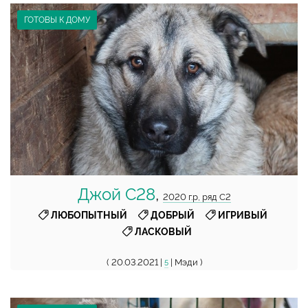
ГОТОВЫ К ДОМУ
Джой С28
,
2020 г.р, ряд С2
,
,
,
ЛЮБОПЫТНЫЙ
ДОБРЫЙ
ИГРИВЫЙ
ЛАСКОВЫЙ
( 20.03.2021 |
| Мэди )
5