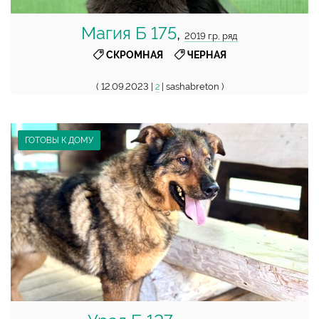
Магия Б 175
,
2019 г.р, ряд
,
СКРОМНАЯ
ЧЕРНАЯ
( 12.09.2023 |
| sashabreton )
2
ГОТОВЫ К ДОМУ