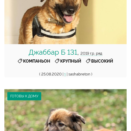
Джаббар Б 131
,
2019 г.р, ряд
,
,
КОМПАНЬОН
КРУПНЫЙ
ВЫСОКИЙ
( 25.08.2020 |
| sashabreton )
1
ГОТОВЫ К ДОМУ