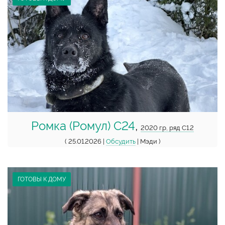
Ромка (Ромул) С24
,
2020 г.р, ряд С1.2
( 25.01.2026 |
Обсудить
| Мэди )
ГОТОВЫ К ДОМУ