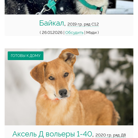
Байкал
,
2019 г.р, ряд С1.2
( 26.01.2026 |
Обсудить
| Мэди )
ГОТОВЫ К ДОМУ
Аксель Д вольеры 1-40
,
2020 г.р, ряд Д8