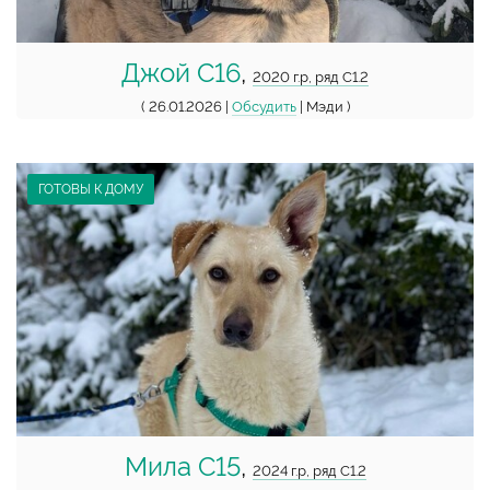
Джой С16
,
2020 г.р, ряд С1.2
( 26.01.2026 |
Обсудить
| Мэди )
ГОТОВЫ К ДОМУ
Мила С15
,
2024 г.р, ряд С1.2