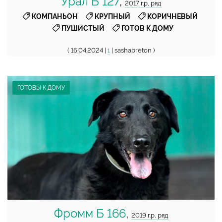
Урал Б 127
,
2017 г.р, ряд
,
,
,
КОМПАНЬОН
КРУПНЫЙ
КОРИЧНЕВЫЙ
,
ПУШИСТЫЙ
ГОТОВ К ДОМУ
( 16.04.2024 |
| sashabreton )
1
ГОТОВЫ К ДОМУ
Фромм Б 166
,
2019 г.р, ряд