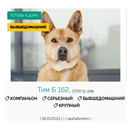
ГОТОВЫ К ДОМУ
БЫВШЕДОМАШНИЙ
Тим Б 162
,
2014 г.р, ряд
,
,
,
КОМПАНЬОН
СЕРЬЕЗНЫЙ
БЫВШЕДОМАШНИЙ
КРУПНЫЙ
( 19.01.2021 |
| sashabreton )
9