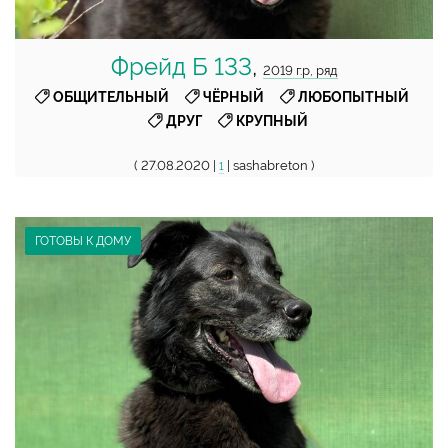
Фрейд Б 133
,
2019 г.р, ряд
,
,
,
ОБЩИТЕЛЬНЫЙ
ЧЁРНЫЙ
ЛЮБОПЫТНЫЙ
,
ДРУГ
КРУПНЫЙ
( 27.08.2020 |
| sashabreton )
1
ГОТОВЫ К ДОМУ