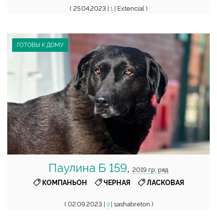
( 25.04.2023 |
| Extencial )
1
ГОТОВЫ К ДОМУ
Паулина Б 159
,
2019 г.р, ряд
,
,
КОМПАНЬОН
ЧЕРНАЯ
ЛАСКОВАЯ
( 02.09.2023 |
| sashabreton )
3