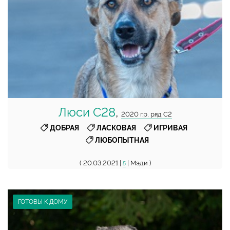
Люси С28
,
2020 г.р, ряд С2
,
,
,
ДОБРАЯ
ЛАСКОВАЯ
ИГРИВАЯ
ЛЮБОПЫТНАЯ
( 20.03.2021 |
| Мэди )
5
ГОТОВЫ К ДОМУ