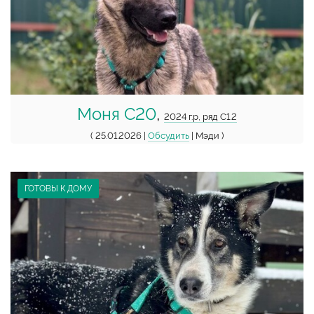
Моня С20
,
2024 г.р, ряд С1.2
( 25.01.2026 |
Обсудить
| Мэди )
ГОТОВЫ К ДОМУ