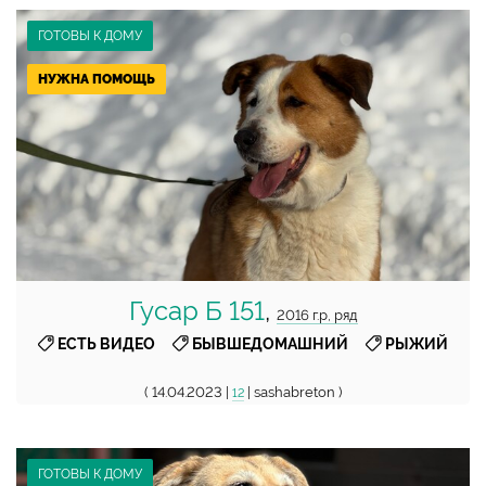
ГОТОВЫ К ДОМУ
НУЖНА ПОМОЩЬ
Гусар Б 151
,
2016 г.р, ряд
,
,
ЕСТЬ ВИДЕО
БЫВШЕДОМАШНИЙ
РЫЖИЙ
( 14.04.2023 |
| sashabreton )
12
ГОТОВЫ К ДОМУ