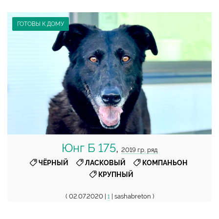
ГОТОВЫ К ДОМУ
Юнг Б 175
,
2019 г.р, ряд
,
,
,
ЧЁРНЫЙ
ЛАСКОВЫЙ
КОМПАНЬОН
КРУПНЫЙ
( 02.07.2020 |
| sashabreton )
1