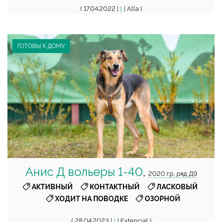
( 17.04.2022 |
| Alla )
1
ГОТОВЫ К ДОМУ
Анис Д вольеры 1-40
,
2020 г.р, ряд Д9
,
,
,
АКТИВНЫЙ
КОНТАКТНЫЙ
ЛАСКОВЫЙ
,
ХОДИТ НА ПОВОДКЕ
ОЗОРНОЙ
( 28.04.2023 |
| Extencial )
1