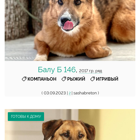
Балу Б 146
,
2017 г.р, ряд
,
,
КОМПАНЬОН
РЫЖИЙ
ИГРИВЫЙ
( 03.09.2023 |
| sashabreton )
2
ГОТОВЫ К ДОМУ