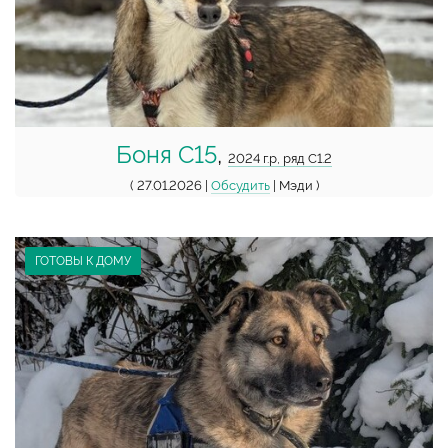
Боня С15
,
2024 г.р, ряд С1.2
( 27.01.2026 |
Обсудить
| Мэди )
ГОТОВЫ К ДОМУ