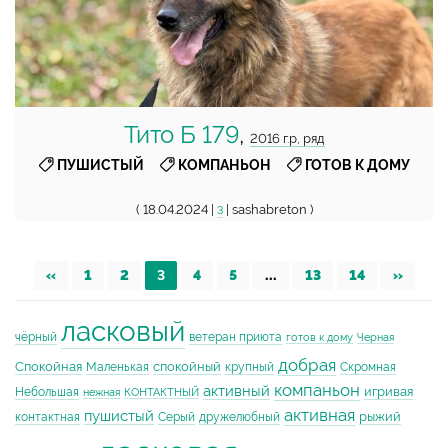
Тито Б 179
,
2016 г.р, ряд
,
,
ПУШИСТЫЙ
КОМПАНЬОН
ГОТОВ К ДОМУ
( 18.04.2024 |
| sashabreton )
3
«
1
2
3
4
5
...
13
14
»
ласковый
чёрный
ветеран приюта
готов к дому
Черная
добрая
Спокойная
спокойный
Маленькая
крупный
Скромная
компаньон
активный
игривая
Небольшая
нежная
КОНТАКТНЫЙ
активная
пушистый
рыжий
контактная
Серый
дружелюбный