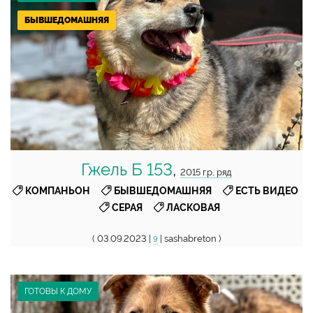
БЫВШЕДОМАШНЯЯ
Гжель Б 153
,
2015 г.р, ряд
,
,
,
КОМПАНЬОН
БЫВШЕДОМАШНЯЯ
ЕСТЬ ВИДЕО
,
СЕРАЯ
ЛАСКОВАЯ
( 03.09.2023 |
| sashabreton )
9
ГОТОВЫ К ДОМУ