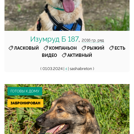
Изумруд Б 187
,
2016 г.р, ряд
,
,
,
ЛАСКОВЫЙ
КОМПАНЬОН
РЫЖИЙ
ЕСТЬ
,
ВИДЕО
АКТИВНЫЙ
( 01.03.2024 |
| sashabreton )
4
ГОТОВЫ К ДОМУ
ЗАБРОНИРОВАН