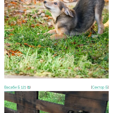
Васаби Б 121
(
1
)
[
Сектор Б
]