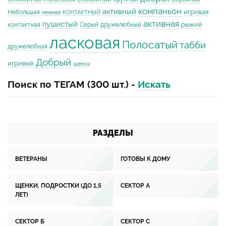
компаньон
активный
игривая
Небольшая
нежная
КОНТАКТНЫЙ
активная
пушистый
рыжий
контактная
Серый
дружелюбный
ласковая
Полосатый
табби
дружелюбная
Добрый
игривый
щенок
Поиск по ТЕГАМ (300 шт.) -
Искать
РАЗДЕЛЫ
ВЕТЕРАНЫ
ГОТОВЫ К ДОМУ
ЩЕНКИ, ПОДРОСТКИ (ДО 1,5
СЕКТОР А
ЛЕТ)
СЕКТОР Б
СЕКТОР С