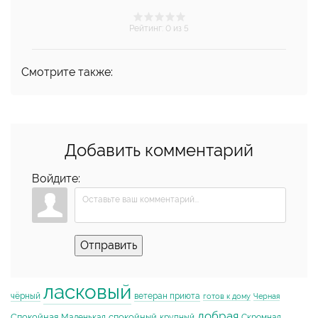
Рейтинг
:
0
из 5
Смотрите также:
Добавить комментарий
Войдите:
Отправить
ласковый
чёрный
ветеран приюта
готов к дому
Черная
добрая
Спокойная
спокойный
Маленькая
крупный
Скромная