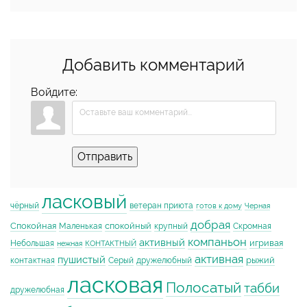
Добавить комментарий
Войдите:
Отправить
ласковый
чёрный
ветеран приюта
готов к дому
Черная
добрая
Спокойная
спокойный
Маленькая
крупный
Скромная
компаньон
активный
игривая
Небольшая
нежная
КОНТАКТНЫЙ
активная
пушистый
рыжий
контактная
Серый
дружелюбный
ласковая
Полосатый
табби
дружелюбная