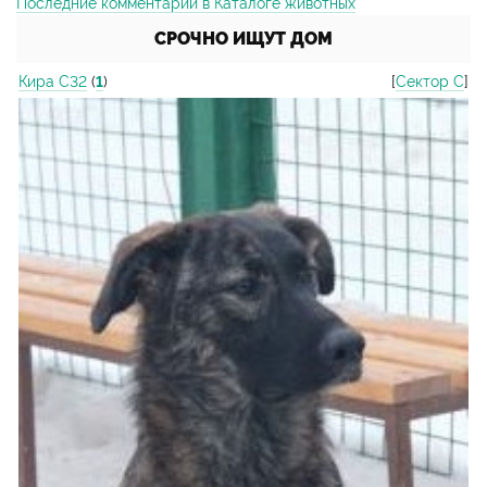
Последние комментарии в Каталоге животных
СРОЧНО ИЩУТ ДОМ
Кира С32
(
1
)
[
Сектор С
]