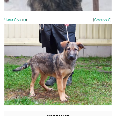
Чили С60
(
0
)
[
Сектор С
]