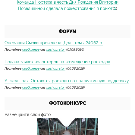
Команда Нортеха в честь Дня Рождения Виктории
Повелициной сделала пожертвования в приют
(
1
)
ФОРУМ
Операция Смоки проведена. Долг темы 24062 р.
Последнее
сообщение
от:
sashabreton
(07.08.2026)
Подача заявок волонтеров на возмещение расходов
Последнее
сообщение
от:
sashabreton
(06.08.2026)
У Гжель рак. Остаются расходы на паллиативную поддержку
Последнее
сообщение
от:
sashabreton
(06.08.2026)
ФОТОКОНКУРС
Размещайте свои фото