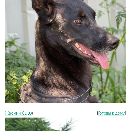
Жасмин С1
(
0
)
[
Готовы к дому
]